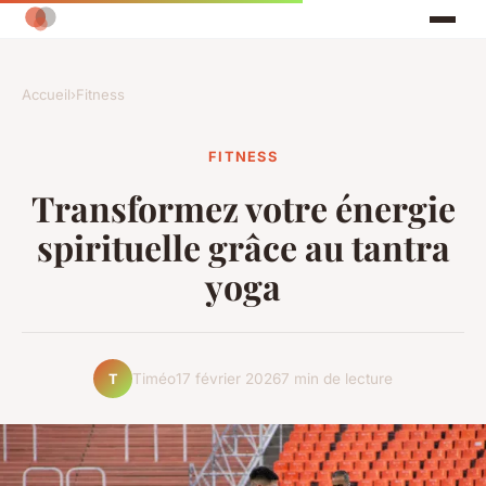
Accueil
›
Fitness
FITNESS
Transformez votre énergie
spirituelle grâce au tantra
yoga
Timéo
17 février 2026
7 min de lecture
T